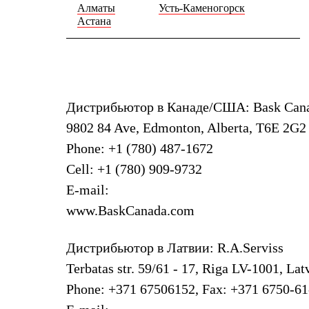
Брюки
Алматы
Усть-Каменогорск
Лёгкая одежда
Астана
Рубашки
Футболки
Толстовки
Брюки
Термобелье
Теплое термобелье
Дистрибьютор в Канаде/США: Bask Cana
Среднее термобелье
Легкое термобелье
9802 84 Ave, Edmonton, Alberta, T6E 2G2
Флисовая одежда
Куртки
Phone: +1 (780) 487-1672
Брюки
Cell: +1 (780) 909-9732
Детская одежда
Утепленная пухом
E-mail:
Комбинезоны
www.BaskCanada.com
Куртки
Брюки
Утепленная синтетикой
Дистрибьютор в Латвии: R.A.Serviss
Комбинезоны
Куртки
Terbatas str. 59/61 - 17, Riga LV-1001, Lat
Брюки
Phone: +371 67506152, Fax: +371 6750-61
Лёгкая одежда
Футболки