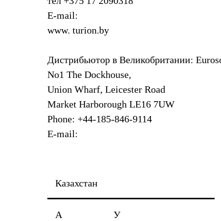
тел +375 17 2090318
Жилеты
E-mail:
Термобелье
Теплое термобелье
www. turion.by
Среднее термобелье
Легкое термобелье
Лёгкая одежда
Дистрибьютор в Великобритании: Eurosou
Футболки
Рубашки
No1 The Dockhouse,
Толстовки
Union Wharf, Leicester Road
Брюки
Шорты
Market Harborough LE16 7UW
Женская одежда
Phone: +44-185-846-9114
Утепленная пухом
Куртки
E-mail:
Брюки
Жилеты
Утепленная синтетикой
Куртки
Брюки
Казахстан
Штормовая одежда
Куртки
Софтшелл одежда
Куртки
А
У