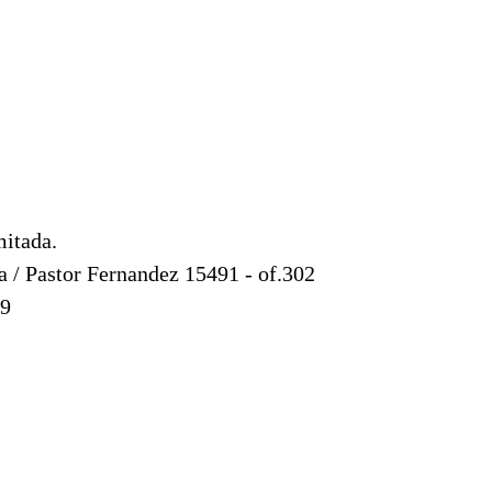
itada.
a / Pastor Fernandez 15491 - of.302
99