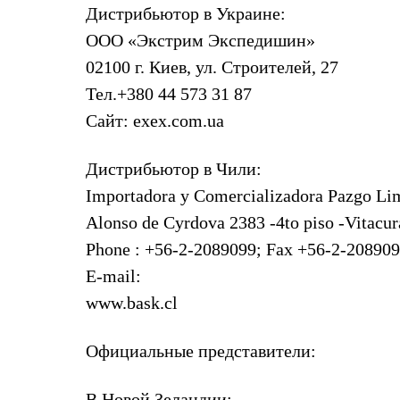
Дистрибьютор в Украине:
Комбинированные
С синтетическим утеплителем
ООО «Экстрим Экспедишин»
Аксессуары для спальников
02100 г. Киев, ул. Строителей, 27
Сумки и баулы
Баулы
Тел.+380 44 573 31 87
Кошельки
Сумки
Сайт: exex.com.ua
Гермомешки
Полезные аксессуары
Дистрибьютор в Чили:
Книги
Еда
Importadora y Comercializadora Pazgo Lim
Коврики
Обувь
Alonso de Cуrdova 2383 -4to piso -Vitacur
Женская обувь
Phone : +56-2-2089099; Fax +56-2-20890
Сапоги
Ботинки
E-mail:
Мужская обувь
www.bask.cl
Ботинки
Кроссовки
Сапоги
Официальные представители:
Гамаши и бахилы
Гамаши
Бахилы
В Новой Зеландии: