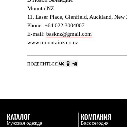
Тапочки и чуни
Тапочки
MountaiNZ
Чуни
11, Laser Place, Glenfield, Auckland, New 
Уход за обувью
Аксессуары
Phone: +64 022 3004007
Головные уборы
E-mail:
basknz@gmail.com
Шапки
Балаклавы и маски
www.mountainz.co.nz
Кепки и бейсболки
Повязки
Шарфы
Панамы
ПОДЕЛИТЬСЯ
Перчатки и рукавицы
Перчатки
Рукавицы
Носки
Полезные аксессуары
Брелки
Ремни
Шевроны
Опушки
КАТАЛОГ
КОМПАНИЯ
Термоковрики
Уход за одеждой
Мужская одежда
Баск сегодня
В Арктику