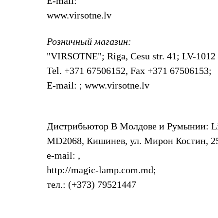
E-mail:
Толстовки
Брюки
www.virsotne.lv
Софтшелл одежда
Куртки
Розничный магазин:
Флисовая одежда
Куртки
"VIRSOTNE"
; Riga, Cesu str. 41; LV-1012
Брюки
Жилеты
Tel. +371 67506152, Fax +371 67506153;
Комбинезоны
E-mail:
; www.virsotne.lv
Термобелье
Комплект термобелья
Снаряжение
Палатки и тенты
Палатки
Дистрибьютор В Молдове и Румынии:
L
Тенты
MD2068, Кишинев, ул. Мирон Костин, 2
Аксессуары для палаток
Рюкзаки
e-mail:
,
Экспедиционные
http://magic-lamp.com.md;
Легкоходные
Альпинистские
тел.: (+373) 79521447
Городские
Аксессуары для рюкзаков
Спальные мешки
Пуховые