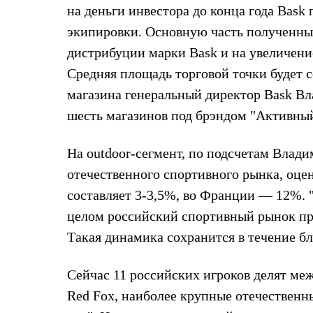
Брюки
на деньги инвестора до конца года Bask
Лёгкая одежда
Рубашки
экипировки. Основную часть полученны
Футболки
дистрибуции марки Bask и на увеличени
Толстовки
Брюки
Средняя площадь торговой точки будет с
Термобелье
магазина генеральный директор Bask Вла
Теплое термобелье
Среднее термобелье
шесть магазинов под брэндом "Активный
Легкое термобелье
Флисовая одежда
Куртки
На outdoor-сегмент, по подсчетам Влади
Брюки
отечественного спортивного рынка, оцен
Детская одежда
Утепленная пухом
составляет 3-3,5%, во Франции — 12%. 
Комбинезоны
Куртки
целом российский спортивный рынок при
Брюки
Такая динамика сохранится в течение б
Утепленная синтетикой
Комбинезоны
Куртки
Сейчас 11 российских игроков делят ме
Брюки
Лёгкая одежда
Red Fox, наиболее крупные отечествен
Футболки