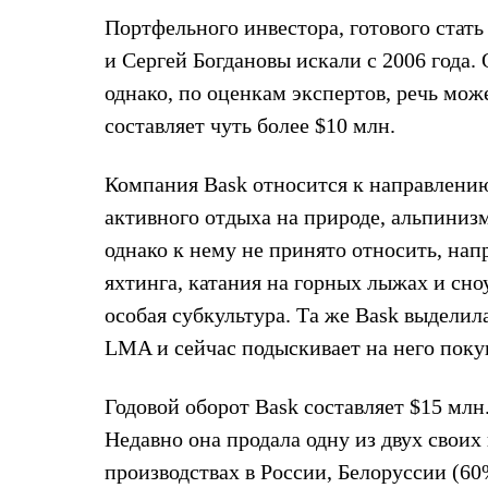
Жилеты
Портфельного инвестора, готового стать
Термобелье
Теплое термобелье
и Сергей Богдановы искали с 2006 года.
Среднее термобелье
однако, по оценкам экспертов, речь мож
Легкое термобелье
Лёгкая одежда
составляет чуть более $10 млн.
Футболки
Рубашки
Толстовки
Компания Bask относится к направлению
Брюки
активного отдыха на природе, альпинизм
Шорты
Женская одежда
однако к нему не принято относить, нап
Утепленная пухом
яхтинга, катания на горных лыжах и сн
Куртки
Брюки
особая субкультура. Та же Bask выделил
Жилеты
Утепленная синтетикой
LMA и сейчас подыскивает на него поку
Куртки
Брюки
Годовой оборот Bask составляет $15 мл
Штормовая одежда
Куртки
Недавно она продала одну из двух своих
Софтшелл одежда
Куртки
производствах в России, Белоруссии (6