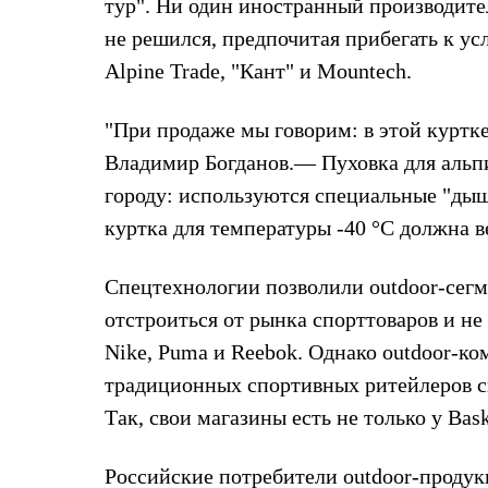
тур". Ни один иностранный производите
Толстовки
Брюки
не решился, предпочитая прибегать к у
Софтшелл одежда
Alpine Trade, "Кант" и Mountech.
Куртки
Флисовая одежда
Куртки
"При продаже мы говорим: в этой куртк
Брюки
Жилеты
Владимир Богданов.— Пуховка для альпин
Комбинезоны
городу: используются специальные "дыш
Термобелье
Комплект термобелья
куртка для температуры -40 °С должна в
Снаряжение
Палатки и тенты
Палатки
Спецтехнологии позволили outdoor-сегм
Тенты
отстроиться от рынка спорттоваров и н
Аксессуары для палаток
Рюкзаки
Nike, Puma и Reebok. Однако outdoor-ко
Экспедиционные
традиционных спортивных ритейлеров с
Легкоходные
Альпинистские
Так, свои магазины есть не только у Bask
Городские
Аксессуары для рюкзаков
Спальные мешки
Российские потребители outdoor-проду
Пуховые