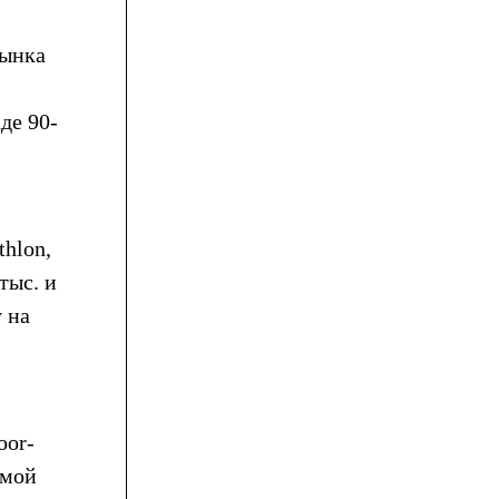
рынка
де 90-
hlon,
тыс. и
у на
oor-
амой