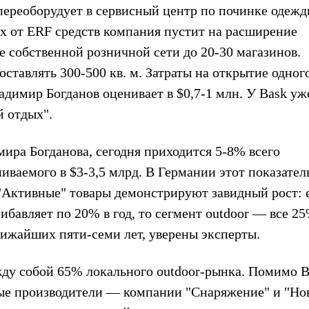
 переоборудует в сервисный центр по починке одежд
х от ERF средств компания пустит на расширение
е собственной розничной сети до 20-30 магазинов.
оставлять 300-500 кв. м. Затраты на открытие одног
димир Богданов оценивает в $0,7-1 млн. У Bask уж
 отдых".
мира Богданова, сегодня приходится 5-8% всего
иваемого в $3-3,5 млрд. В Германии этот показател
"Активные" товары демонстрируют завидный рост: 
бавляет по 20% в год, то сегмент outdoor — все 25
лижайших пяти-семи лет, уверены эксперты.
жду собой 65% локального outdoor-рынка. Помимо B
ные производители — компании "Снаряжение" и "Но