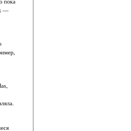
о пока
их —
о
ример,
as,
ляла.
иеся