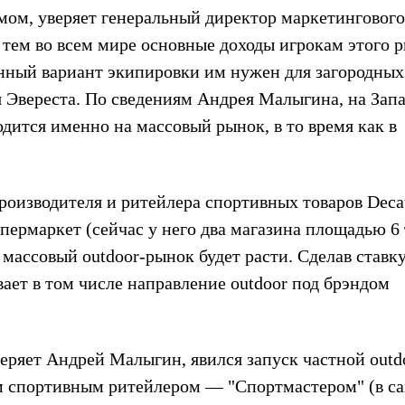
мом, уверяет генеральный директор маркетингового
тем во всем мире основные доходы игрокам этого 
нный вариант экипировки им нужен для загородных
я Эвереста. По сведениям Андрея Малыгина, на Запа
дится именно на массовый рынок, в то время как в
оизводителя и ритейлера спортивных товаров Decat
ипермаркет (сейчас у него два магазина площадью 6 
й массовый outdoor-рынок будет расти. Сделав ставк
ает в том числе направление outdoor под брэндом
веряет Андрей Малыгин, явился запуск частной outd
 спортивным ритейлером — "Спортмастером" (в с