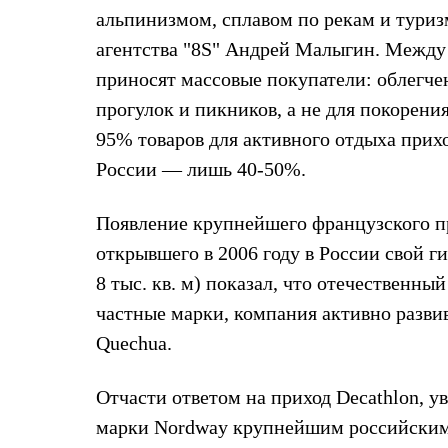
альпинизмом, сплавом по рекам и туриз
Комбинированные
С синтетическим утеплителем
агентства "8S" Андрей Малыгин. Между 
Аксессуары для спальников
Сумки и баулы
приносят массовые покупатели: облегче
Баулы
прогулок и пикников, а не для покорени
Кошельки
Сумки
95% товаров для активного отдыха прихо
Гермомешки
России — лишь 40-50%.
Полезные аксессуары
Книги
Еда
Появление крупнейшего французского пр
Коврики
Обувь
открывшего в 2006 году в России свой г
Женская обувь
8 тыс. кв. м) показал, что отечественны
Сапоги
Ботинки
частные марки, компания активно развив
Мужская обувь
Ботинки
Quechua.
Кроссовки
Сапоги
Отчасти ответом на приход Decathlon, у
Гамаши и бахилы
Гамаши
марки Nordway крупнейшим российским
Бахилы