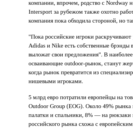
Тапочки и чуни
компании, впрочем, родство с Nordway
Тапочки
Intersport за рубежом также охотно рабо
Чуни
Уход за обувью
компания пока обходила стороной, но так
Аксессуары
Головные уборы
Шапки
"Пока российские игроки раскручивают
Балаклавы и маски
Adidas и Nike есть собственные брэнды в
Кепки и бейсболки
Повязки
выложат свои предложения". В наиболее
Шарфы
осваивающие outdoor-рынок, станут жер
Панамы
Перчатки и рукавицы
когда рынок превратится из специализир
Перчатки
нишевыми игроками.
Рукавицы
Носки
Полезные аксессуары
5 млрд евро потратили европейцы на тов
Брелки
Ремни
Outdoor Group (EOG). Около 49% рынка 
Шевроны
палатки и спальники, 8% — на рюкзаки
Опушки
Термоковрики
российского рынка схожа с европейским.
Уход за одеждой
В Арктику