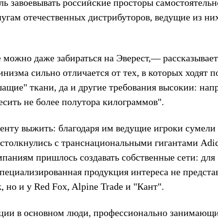
ль завоевывать российские просторы самостоятельн
слугам отечественных дистрибуторов, ведущие из н
е можно даже забираться на Эверест,— рассказывает
изма сильно отличается от тех, в которых ходят п
ащие" ткани, да и другие требования высокии: нап
есить не более полутора килограммов".
енту выжить: благодаря им ведущие игроки сумели
е столкнулись с транснациональными гигантами Adid
мпаниям пришлось создавать собственные сети: для
пециализированная продукция интереса не представ
, но и у Red Fox, Alpine Trade и "Кант".
кции в основном люди, профессионально занимающ