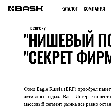
КАТАЛОГ
КОМПАНИЯ
Каталог
Интернет-магазин
К СПИСКУ
Мужская одежда
"НИШЕВЫЙ П
Утепленная пухом
Куртки
Брюки
"СЕКРЕТ ФИРМ
Жилеты
Комбинезоны
Утепленная синтетикой
Куртки
Брюки
Штормовая одежда
Куртки
Брюки
Софтшелл одежда
Фонд Eagle Russia (ERF) приобрел паке
Куртки
Брюки
активного отдыха Bask. Интерес инвесто
Флисовая одежда
массовый сегмент рынка все равно оста
Куртки
Брюки