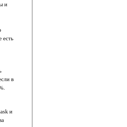
ы и
о
е есть
ь
если в
%.
ask и
ва