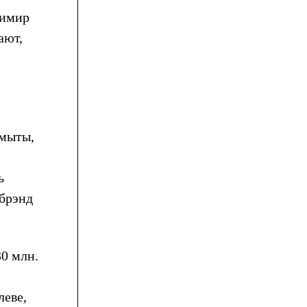
димир
ают,
змыты,
ь
 брэнд
30 млн.
леве,