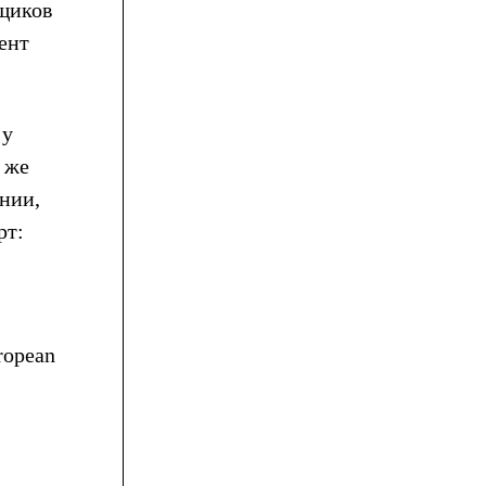
щиков
мент
 у
т же
нии,
рт:
ropean