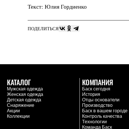
Коллекции
Текст: Юлия Гордиенко
PEAK
ЗА ПОЛЯРНЫМ КРУГОМ
TREK
BASK kids
ПОДЕЛИТЬСЯ
CITY
BASK juno
ИДЁМ В ПОХОД
Дневник капитана
Каталог дилеров
Компания
Баск сегодня
История
Отцы основатели
КАТАЛОГ
КОМПАНИЯ
Производство
Баск в вашем городе
Мужская одежда
Баск сегодня
Контроль качества
Женская одежда
История
Технологии
Детская одежда
Отцы основатели
Команда Баск
Снаряжение
Производство
Сотрудничество
Акции
Баск в вашем городе
Дилерам
Коллекции
Контроль качества
Стать дилером
Технологии
Корпоративным клиентам
Команда Баск