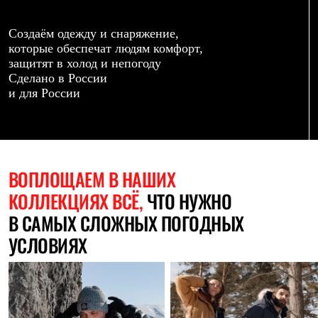
Термобелье
Теплое термобелье
Среднее термобелье
Создаём одежду и снаряжение,
Легкое термобелье
которые обеспечат людям комфорт,
Лёгкая одежда
защитят в холод и непогоду
Футболки
Сделано в России
Рубашки
и для России
Толстовки
Брюки
Шорты
Женская одежда
Утепленная пухом
Куртки
ВОПЛОЩАЕМ
В НАШИХ
Брюки
КОЛЛЕКЦИЯХ ВСЁ,
ЧТО НУЖНО
Жилеты
Утепленная синтетикой
В САМЫХ СЛОЖНЫХ ПОГОДНЫХ
Куртки
Брюки
УСЛОВИЯХ
Штормовая одежда
Куртки
Софтшелл одежда
Куртки
Брюки
Лёгкая одежда