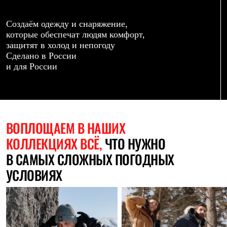
Термобелье
Теплое термобелье
Среднее термобелье
Создаём одежду и снаряжение,
Легкое термобелье
которые обеспечат людям комфорт,
Лёгкая одежда
защитят в холод и непогоду
Футболки
Сделано в России
Рубашки
и для России
Толстовки
Брюки
Шорты
Женская одежда
Утепленная пухом
Куртки
ВОПЛОЩАЕМ
В НАШИХ
Брюки
КОЛЛЕКЦИЯХ ВСЁ,
ЧТО НУЖНО
Жилеты
Утепленная синтетикой
В САМЫХ СЛОЖНЫХ ПОГОДНЫХ
Куртки
Брюки
УСЛОВИЯХ
Штормовая одежда
Куртки
Софтшелл одежда
Куртки
Брюки
Лёгкая одежда