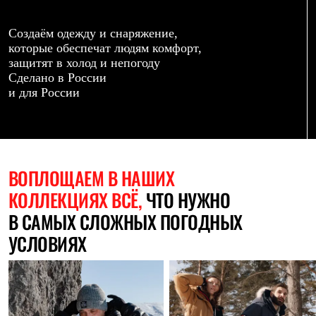
Термобелье
Теплое термобелье
Среднее термобелье
Создаём одежду и снаряжение,
Легкое термобелье
которые обеспечат людям комфорт,
Лёгкая одежда
защитят в холод и непогоду
Футболки
Сделано в России
Рубашки
и для России
Толстовки
Брюки
Шорты
Женская одежда
Утепленная пухом
Куртки
ВОПЛОЩАЕМ
В НАШИХ
Брюки
КОЛЛЕКЦИЯХ ВСЁ,
ЧТО НУЖНО
Жилеты
Утепленная синтетикой
В САМЫХ СЛОЖНЫХ ПОГОДНЫХ
Куртки
Брюки
УСЛОВИЯХ
Штормовая одежда
Куртки
Софтшелл одежда
Куртки
Брюки
Лёгкая одежда