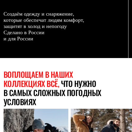
Термобелье
Теплое термобелье
Среднее термобелье
Создаём одежду и снаряжение,
Легкое термобелье
которые обеспечат людям комфорт,
Лёгкая одежда
защитят в холод и непогоду
Футболки
Сделано в России
Рубашки
и для России
Толстовки
Брюки
Шорты
Женская одежда
Утепленная пухом
Куртки
ВОПЛОЩАЕМ
В НАШИХ
Брюки
КОЛЛЕКЦИЯХ ВСЁ,
ЧТО НУЖНО
Жилеты
Утепленная синтетикой
В САМЫХ СЛОЖНЫХ ПОГОДНЫХ
Куртки
Брюки
УСЛОВИЯХ
Штормовая одежда
Куртки
Софтшелл одежда
Куртки
Брюки
Лёгкая одежда