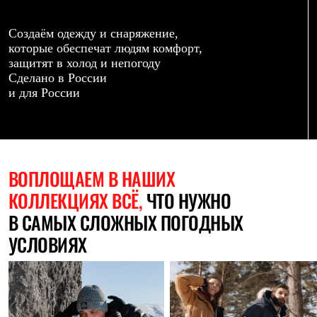
Термобелье
Теплое термобелье
Среднее термобелье
Создаём одежду и снаряжение,
Легкое термобелье
которые обеспечат людям комфорт,
Лёгкая одежда
защитят в холод и непогоду
Футболки
Сделано в России
Рубашки
и для России
Толстовки
Брюки
Шорты
Женская одежда
Утепленная пухом
Куртки
ВОПЛОЩАЕМ
В НАШИХ
Брюки
КОЛЛЕКЦИЯХ ВСЁ,
ЧТО НУЖНО
Жилеты
Утепленная синтетикой
В САМЫХ СЛОЖНЫХ ПОГОДНЫХ
Куртки
Брюки
УСЛОВИЯХ
Штормовая одежда
Куртки
Софтшелл одежда
Куртки
Брюки
Лёгкая одежда