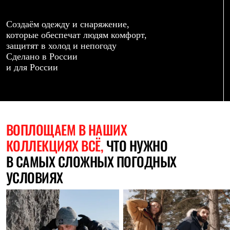
Термобелье
Теплое термобелье
Среднее термобелье
Создаём одежду и снаряжение,
Легкое термобелье
которые обеспечат людям комфорт,
Лёгкая одежда
защитят в холод и непогоду
Футболки
Сделано в России
Рубашки
и для России
Толстовки
Брюки
Шорты
Женская одежда
Утепленная пухом
Куртки
ВОПЛОЩАЕМ
В НАШИХ
Брюки
КОЛЛЕКЦИЯХ ВСЁ,
ЧТО НУЖНО
Жилеты
Утепленная синтетикой
В САМЫХ СЛОЖНЫХ ПОГОДНЫХ
Куртки
Брюки
УСЛОВИЯХ
Штормовая одежда
Куртки
Софтшелл одежда
Куртки
Брюки
Лёгкая одежда