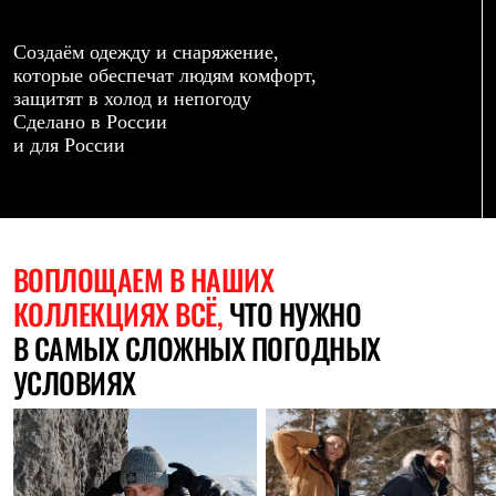
Термобелье
Теплое термобелье
Среднее термобелье
Создаём одежду и снаряжение,
Легкое термобелье
которые обеспечат людям комфорт,
Лёгкая одежда
защитят в холод и непогоду
Футболки
Сделано в России
Рубашки
и для России
Толстовки
Брюки
Шорты
Женская одежда
Утепленная пухом
Куртки
ВОПЛОЩАЕМ
В НАШИХ
Брюки
КОЛЛЕКЦИЯХ ВСЁ,
ЧТО НУЖНО
Жилеты
Утепленная синтетикой
В САМЫХ СЛОЖНЫХ ПОГОДНЫХ
Куртки
Брюки
УСЛОВИЯХ
Штормовая одежда
Куртки
Софтшелл одежда
Куртки
Брюки
Лёгкая одежда