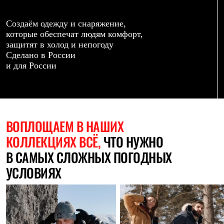
Термобелье
Теплое термобелье
Среднее термобелье
Создаём одежду и снаряжение,
Легкое термобелье
которые обеспечат людям комфорт,
Лёгкая одежда
защитят в холод и непогоду
Футболки
Сделано в России
Рубашки
и для России
Толстовки
Брюки
Шорты
Женская одежда
Утепленная пухом
Куртки
ВОПЛОЩАЕМ
В НАШИХ
Брюки
КОЛЛЕКЦИЯХ ВСЁ,
ЧТО НУЖНО
Жилеты
Утепленная синтетикой
В САМЫХ СЛОЖНЫХ ПОГОДНЫХ
Куртки
Брюки
УСЛОВИЯХ
Штормовая одежда
Куртки
Софтшелл одежда
Куртки
Брюки
Лёгкая одежда