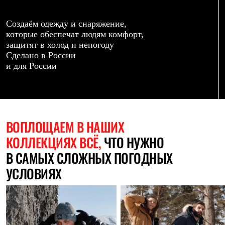
Термобелье
Теплое термобелье
Среднее термобелье
Создаём одежду и снаряжение,
Легкое термобелье
которые обеспечат людям комфорт,
Лёгкая одежда
защитят в холод и непогоду
Футболки
Сделано в России
Рубашки
и для России
Толстовки
Брюки
Шорты
Женская одежда
Утепленная пухом
Куртки
ВОПЛОЩАЕМ
В НАШИХ
Брюки
КОЛЛЕКЦИЯХ ВСЁ,
ЧТО НУЖНО
Жилеты
Утепленная синтетикой
В САМЫХ СЛОЖНЫХ ПОГОДНЫХ
Куртки
Брюки
УСЛОВИЯХ
Штормовая одежда
Куртки
Софтшелл одежда
Куртки
Брюки
Лёгкая одежда