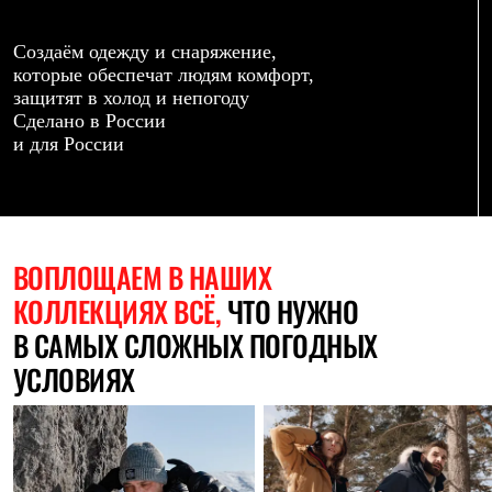
Термобелье
Теплое термобелье
Среднее термобелье
Создаём одежду и снаряжение,
Легкое термобелье
которые обеспечат людям комфорт,
Лёгкая одежда
защитят в холод и непогоду
Футболки
Сделано в России
Рубашки
и для России
Толстовки
Брюки
Шорты
Женская одежда
Утепленная пухом
Куртки
ВОПЛОЩАЕМ
В НАШИХ
Брюки
КОЛЛЕКЦИЯХ ВСЁ,
ЧТО НУЖНО
Жилеты
Утепленная синтетикой
В САМЫХ СЛОЖНЫХ ПОГОДНЫХ
Куртки
Брюки
УСЛОВИЯХ
Штормовая одежда
Куртки
Софтшелл одежда
Куртки
Брюки
Лёгкая одежда