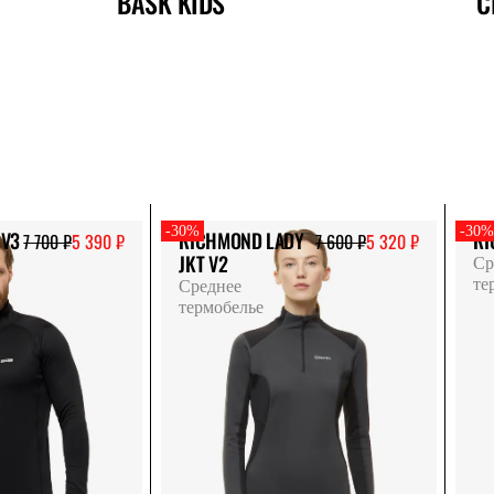
BASK KIDS
C
-30%
-30
 V3
RICHMOND LADY
RI
7 700 ₽
5 390 ₽
7 600 ₽
5 320 ₽
JKT V2
Ср
те
Среднее
термобелье