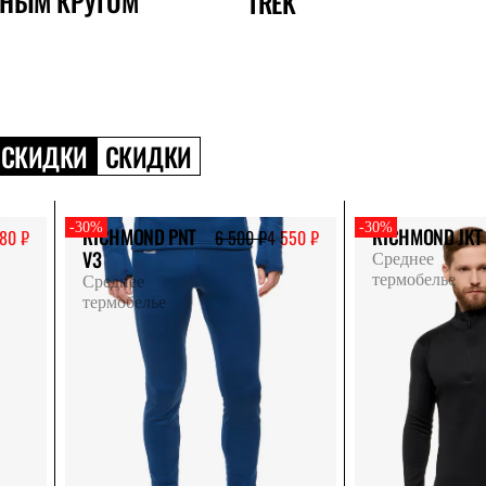
РНЫМ КРУГОМ
TREK
СКИДКИ
СКИДКИ
-30%
-30%
RICHMOND PNT
RICHMOND JKT
80 ₽
6 500 ₽
4 550 ₽
V3
Среднее
термобелье
Среднее
термобелье